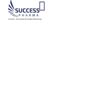
Obtenez un avantage
concurrentiel grâce à
notre expertise en
analyse du marché