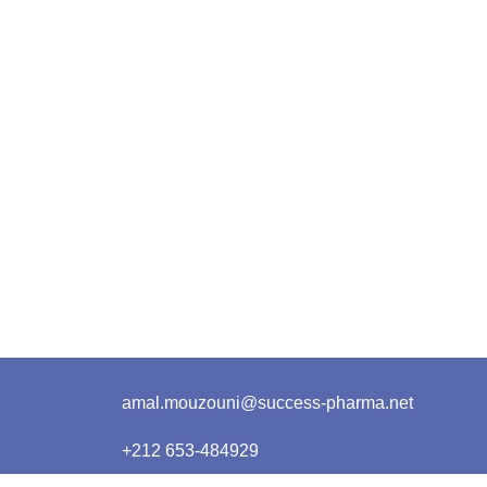
amal.mouzouni@success-pharma.net
+212 653-484929